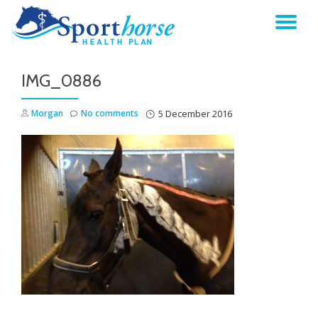
TO
Skip
to
NA
content
IMG_0886
Morgan
No comments
5 December 2016