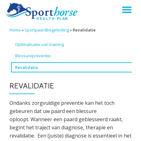
TO
Skip
to
NA
content
Home
»
Sportpaardbegeleiding
»
Revalidatie
Optimalisatie van training
Blessurepreventie
Revalidatie
REVALIDATIE
Ondanks zorgvuldige preventie kan het toch
gebeuren dat uw paard een blessure
oploopt. Wanneer een paard geblesseerd raakt,
begint het traject van diagnose, therapie en
revalidatie. Een (juiste) diagnose is essentieel in het