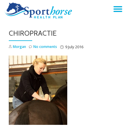
TO
Skip
to
NA
content
CHIROPRACTIE
Morgan
No comments
9 July 2016