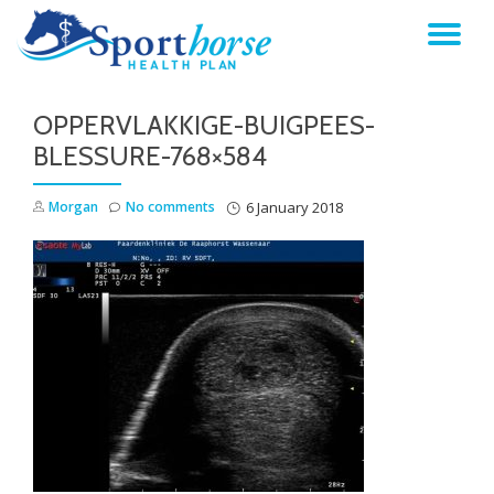
TO
Skip
to
NA
content
OPPERVLAKKIGE-BUIGPEES-
BLESSURE-768×584
Morgan
No comments
6 January 2018